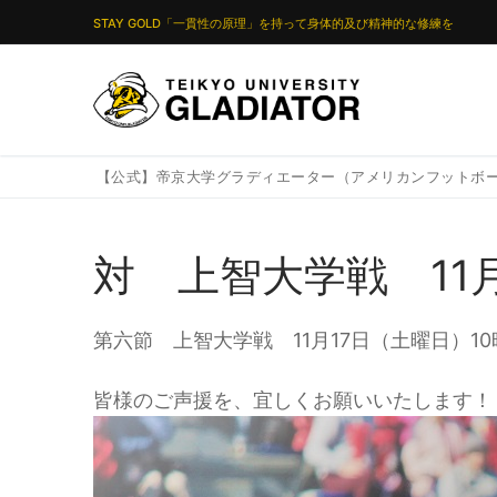
コ
STAY GOLD「一貫性の原理」を持って身体的及び精神的な修練を
ン
テ
ン
ツ
へ
【公式】帝京大学グラディエーター（アメリカンフットボ
ス
キ
対 上智大学戦 11
ッ
プ
第六節 上智大学戦 11月17日（土曜日）1
皆様のご声援を、宜しくお願いいたします！