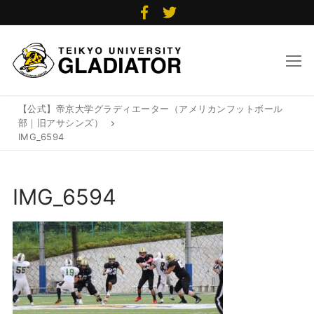
コ
ン
テ
ン
ツ
【公式】帝京大学グラディエーター（アメリカンフットボール
へ
部｜旧アサシンズ）
ス
IMG_6594
キ
ッ
IMG_6594
プ