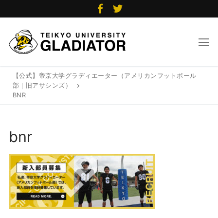
コ
ン
テ
ン
ツ
【公式】帝京大学グラディエーター（アメリカンフットボール
へ
部｜旧アサシンズ）
ス
BNR
キ
ッ
bnr
プ